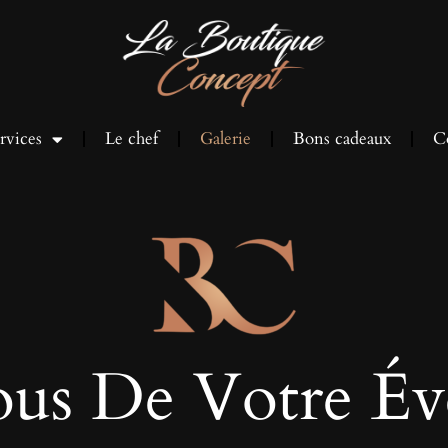
rvices
Le chef
Galerie
Bons cadeaux
C
ous De Votre Év