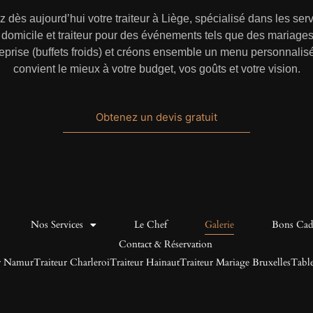
z dès aujourd’hui votre
traiteur à Liège
, spécialisé dans les ser
 domicile
et traiteur pour des événements tels que des
mariage
eprise (
buffets froids
) et créons ensemble un menu personnalisé
convient le mieux à votre budget, vos goûts et votre vision.
Obtenez un devis gratuit
Nos Services
Le Chef
Galerie
Bons Cad
Contact & Réservation
ur Namur
Traiteur Charleroi
Traiteur Hainaut
Traiteur Mariage Bruxelles
Tabl