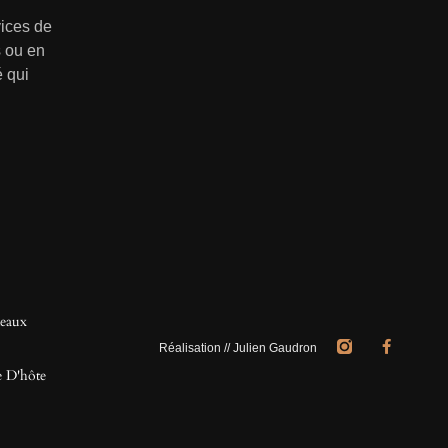
vices de
s
ou en
 qui
eaux
Réalisation // Julien Gaudron
e D'hôte